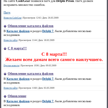
На сайте
CodeGear
появился патч для
Delphi Prism
. Патч должен
исправить множество ошибок.
Патч
Новости CodeGear
|
Просмотров:
1242
|
Дата:
26.03.2009
Обновление каталога файлов
В
Каталог файлов
в раздел
Delphi 7
, были добавлены несколько
исходников.
Новости сайта
|
Просмотров:
1144
|
Дата:
18.03.2009
С 8 марта!!!
С 8 марта!!!
Желаем всем дамам всего самого наилучшего.
Прочие новости
|
Просмотров:
1936
|
Дата:
09.03.2009
Обновление каталога файлов
В
Каталог файлов
в раздел
Delphi 7
, были добавлены несколько
исходников.
Новости сайта
|
Просмотров:
1160
|
Дата:
05.03.2009
Обновление
В
Каталог файлов
в раздел
Delphi 7
, были добавлены несколько
исходников.