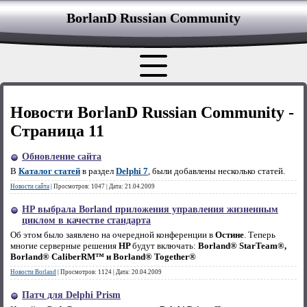
BorlanD Russian Сommunity
Новости BorlanD Russian Сommunity -
Страница 11
Обновление сайта
В
Каталог статей
в раздел
Delphi 7
, были добавлены несколько статей.
Новости сайта
|
Просмотров:
1047
|
Дата:
21.04.2009
HP выбрала Borland приложения управления жизненным
циклом в качестве стандарта
Об этом было заявлено на очередной конференции в
Остине
. Теперь
многие серверные решения
HP
будут включать:
Borland® StarTeam®,
Borland® CaliberRM™ и Borland® Together®
Новости Borland
|
Просмотров:
1124
|
Дата:
20.04.2009
Патч для Delphi Prism