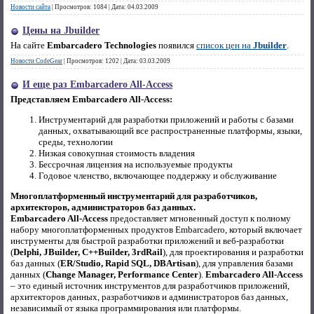
Новости сайта
|
Просмотров:
1084
|
Дата:
04.03.2009
Цены на Jbuilder
На сайте
Embarcadero Technologies
появился
список цен на
Jbuilder
.
Новости CodeGear
|
Просмотров:
1202
|
Дата:
03.03.2009
И еще раз Embarcadero All-Access
Представляем Embarcadero All-Access:
Инструментарий для разработки приложений и работы с базами
данных, охватывающий все распространенные платформы, языки,
среды, технологии
Низкая совокупная стоимость владения
Бессрочная лицензия на используемые продукты
Годовое членство, включающее поддержку и обслуживание
Многоплатформенный инструментарий для разработчиков,
архитекторов, администраторов баз данных.
Embarcadero All-Access
предоставляет мгновенный доступ к полному
набору многоплатформенных продуктов Embarcadero, который включает
инструменты для быстрой разработки приложений и веб-разработки
(
Delphi, JBuilder, C++Builder, 3rdRail
), для проектирования и разработки
баз данных (
ER/Studio, Rapid SQL, DBArtisan
), для управления базами
данных (
Change Manager, Performance Center
).
Embarcadero All-Access
– это единый источник инструментов для разработчиков приложений,
архитекторов данных, разработчиков и администраторов баз данных,
независимый от языка программирования или платформы.