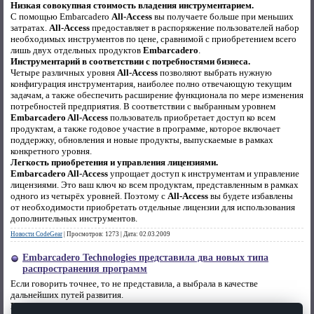
Низкая совокупная стоимость владения инструментарием.
С помощью Embarcadero
All-Access
вы получаете больше при меньших
затратах.
All-Access
предоставляет в распоряжение пользователей набор
необходимых инструментов по цене, сравнимой с приобретением всего
лишь двух отдельных продуктов
Embarcadero
.
Инструментарий в соответствии с потребностями бизнеса.
Четыре различных уровня
All-Access
позволяют выбрать нужную
конфигурация инструментария, наиболее полно отвечающую текущим
задачам, а также обеспечить расширение функционала по мере изменения
потребностей предприятия. В соответствии с выбранным уровнем
Embarcadero All-Access
пользователь приобретает доступ ко всем
продуктам, а также годовое участие в программе, которое включает
поддержку, обновления и новые продукты, выпускаемые в рамках
конкретного уровня.
Легкость приобретения и управления лицензиями.
Embarcadero All-Access
упрощает доступ к инструментам и управление
лицензиями. Это ваш ключ ко всем продуктам, представленным в рамках
одного из четырёх уровней. Поэтому с
All-Access
вы будете избавлены
от необходимости приобретать отдельные лицензии для использования
дополнительных инструментов.
Новости CodeGear
|
Просмотров:
1273
|
Дата:
02.03.2009
Embarcadero Technologies представила два новых типа
распространения программ
Если говорить точнее, то не представила, а выбрала в качестве
дальнейших путей развития.
Первый тип это: Early Adopters Program.
Он представляет собой