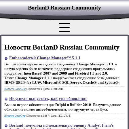
BorlanD Russian Сommunity
Новости BorlanD Russian Сommunity
Embarcadero® Change Manager™ 5.1.1
Вышла новая версия менеджера баз данных
Change Manager 5.1.1
, в
новую версию были включена поддержка следующих программных
продуктов:
InterBase® 2007 and 2009 and Firebird 1.5 and 2.0
.
Также
Change Manager 5.1.1
поддерживает следующие базы данных:
IBM® DB2® for LUW, Microsoft® SQL Server, Oracle® and Sybase®
.
Новости CodeGear
|
Просмотров:
|
Дата:
11.01.2018
Не успели выпустить, как уже обновляют
Вышло первое обновления для
Delphi и Builder 2010
. Получить данное
обновление можно
автообновлением
, или вручную через Пуск
Новости CodeGear
|
Просмотров:
5387
|
Дата:
11.01.2018
Borland получила положительную оценку Analyst Firm’s