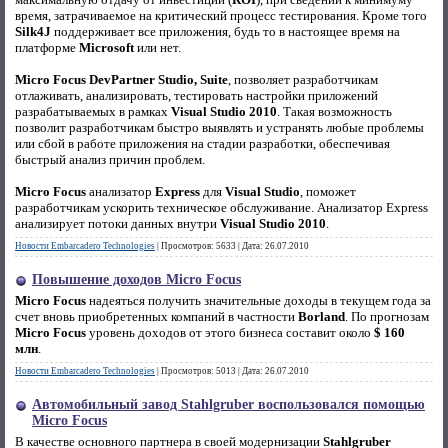
время, затрачиваемое на критический процесс тестирования. Кроме того
Silk4J
поддерживает все приложения, будь то в настоящее время на
платформе
Microsoft
или нет.
Micro Focus DevPartner Studio, Suite
, позволяет разработчикам
отлаживать, анализировать, тестировать настройки приложений
разрабатываемых в рамках
Visual Studio 2010
. Такая возможность
позволит разработчикам быстро выявлять и устранять любые проблемы
или сбой в работе приложения на стадии разработки, обеспечивая
быстрый анализ причин проблем.
Micro Focus
анализатор
Express
для
Visual Studio
, поможет
разработчикам ускорить техническое обслуживание. Анализатор Express
анализирует потоки данных внутри
Visual Studio 2010
.
Новости Embarcadero Technologies
|
Просмотров:
5633
|
Дата:
26.07.2010
Повышение доходов Micro Focus
Micro Focus
надеяться получить значительные доходы в текущем года за
счет вновь приобретенных компаний в частности
Borland
. По прогнозам
Micro Focus
уровень доходов от этого бизнеса составит около
$ 160
млн
.
Новости Embarcadero Technologies
|
Просмотров:
5013
|
Дата:
26.07.2010
Автомобильный завод Stahlgruber воспользовался помощью
Micro Focus
В качестве основного партнера в своей модернизации
Stahlgruber