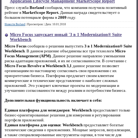
Application Lifecycle Management MarketScope Report
Пресс служба
Borland
сообщила, что компания получила позитивный
рейтинг в
MarketScope Report.
Данная награда свидетельствует о
большом потенциале фирмы в
2009
году.
Новости Borland
|
Просмотров:
|
Дата:
10.01.2018
Micro Focus запускает новый '3 в 1 Modernization® Suite
Workbench
Micro Focus
сообщила о решении выпустить
3 в 1 Modernization® Suite
Workbench
. В данном решение объединены все три технологи
Micro
Focus Management (APM)
. Данное решение направлено уменьшения
риска адаптации приложений, и их не согласованности. В сочетании с
Micro Focus Revolve и Workbench 3,1
данное решение позволяет
организациям по-настоящему согласовать свои приложения с их
приоритетами бизнеса. Платформа предлагает своим клиентам
коммерческие и технические представление о наиболее сложных
приложений. Это ускоряет ключевые проекты по модернизации и
улучшению согласованности между реалиям и потребностям бизнеса.
Дополнительная функциональность включает в себя:
Единая платформа для менеджеров
:
Workbench
предоставляет только
бизнес-ориентированные решения для измерения и регулирования
портфеля приложений.
Единая платформа для оценки
:
Workbench
предоставляет богатые
технические сведения о приложениях. Мощные запросов, визуализации,
а также специализированные инструменты оценки, в том числе для