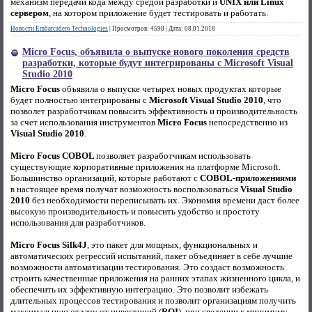
механизм передачи кода между средой разработки и
UNIX или Linux
сервером
, на котором приложение будет тестировать и работать.
Новости Embarcadero Technologies
|
Просмотров:
4598
|
Дата:
08.01.2018
Micro Focus, объявила о выпуске нового поколения средств
разработки, которые будут интегрированы с Microsoft Visual
Studio 2010
Micro Focus
объявила о выпуске четырех новых продуктах которые
будет полностью интегрированы с
Microsoft Visual Studio 2010
, что
позволет разработчикам повысить эффективность и производительность
за счет использования инструментов
Micro Focus
непосредственно из
Visual Studio 2010
.
Micro Focus COBOL
позволяет разработчикам использовать
существующие корпоративные приложения на платформе Microsoft.
Большинство организаций, которые работают с
COBOL-приложениями
в настоящее время получат возможность воспользоваться
Visual Studio
2010
без необходимости переписывать их. Экономия времени даст более
высокую производительность и повысить удобство и простоту
использования для разработчиков.
Micro Focus Silk4J
, это пакет для мощных, функциональных и
автоматических регрессий испытаний, пакет объединяет в себе лучшие
возможности автоматизации тестирования. Это создаст возможность
строить качественные приложения на ранних этапах жизненного цикла, и
обеспечить их эффективную интеграцию. Это позволит избежать
длительных процессов тестирования и позволит организациям получить
максимальную отдачу от инвестиций (
ROI
), при сведении к минимуму