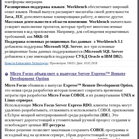
платформы миграции.
Расширенная поддержка языков
:
Workbench
обеспечивает широкий
охват языков. Новый выпуск расширяет масштабы своей деятельности
Java, JEE
дополнительные планировщики работу, и многое другое.
Массовая деятельности в области изменения
:
Workbench
значительно
ускоряет выполнение проектов, которые требуют многочисленные
изменения в код приложения. Например, для соблюдения нормативных
требований, как
МКБ-10
.
Поддержка основных реляционных баз данных
: в
Workbench 3.1
добавлена поддержка
Microsoft SQL Server
, все три основные
реляционные базы данных поддерживаются (
Microsoft SQL Server
добавлена к уже имеющейся поддержке
СУБД Oracle и IBM DB2
).
Новости Embarcadero Technologies
|
Просмотров:
10633
|
Дата:
10.01.2018
Micro Focus объявляет о выпуске Server Express™ Remote
Development Option
Micro Focus
объявила о выпуске
Express™ Remote Development Option
,
это новая среда разработки которая поможет сократить временные
затраты при разработки
Micro Focus COBOL
и их развертывание
UNIX и
Linux-серверах
.
Использующие
Micro Focus Server Express RDO
, клиенты теперь могут
удаленно разрабатывать, отлаживать и использовать COBOL приложения
в Eclipse мощной интегрированной среды разработки (
IDE
). Это
исключает дорогостоящий и утомительный ручной процесс создания и
освобождает ценные
ИТ-ресурсы
.
Новое решение позволяет заказчикам сохранить
COBOL
программы и
исходный код на целевом сервере, убрав дорогостоящий и трудоемкий