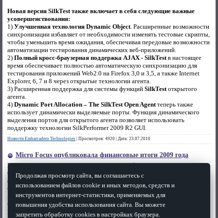
Новая версия SilkTest также включает в себя следующие важные
усовершенствования:
1)
Улучшенная технология Dynamic Object
. Расширенные возможности
синхронизации избавляет от необходимости изменять тестовые скрипты,
чтобы уменьшить время ожидания, обеспечивая передовые возможности
автоматизации тестирования динамических веб-приложений.
2)
Полный кросс-браузерная поддержка AJAX - SilkTest
в настоящее
время обеспечивает полностью автоматическую синхронизацию для
тестирования приложений Web2.0 на Firefox 3,0 и 3,5, а также Internet
Explorer, 6, 7 и 8 через открытые технологии агента.
3) Расширенная поддержка для системы функций
SilkTest
открытого
агента.
4)
Dynamic Port Allocation – The SilkTest Open Agent
теперь также
использует динамически выделяемые порты. Функция динамического
выделения портов для открытого агента позволяет использовать
поддержку технологии SilkPerformer 2009 R2 GUI.
Новости Embarcadero Technologies
|
Просмотров:
4920
|
Дата:
23.07.2010
Micro Focus опубликовала финансовые итоги 2009 года
Всего доходы компании выросли на
46%, до $ 198.4m
.
Скорректированная прибыль до налогообложения до
26%
, до $
72.1m
Продолжая просмотр сайта, вы соглашаетесь с
(2008: $ 57.2m).
использованием файлов cookie и иных методов, средств и
Скорректированный показатель
EBITDA
до
35%
, до
$ 78.0m
(2008: $
инструментов интернет-статистики, применяемых для
57.9m), в результате чего маржа
EBITDA
скорректирована на
39%
.
Скорректирована прибыль на одну акцию до
19% до 24,58 цента
(2008:
повышения удобства использования сайта. Вы можете
20,69 центов).
запретить обработку cookies в настройках браузера.