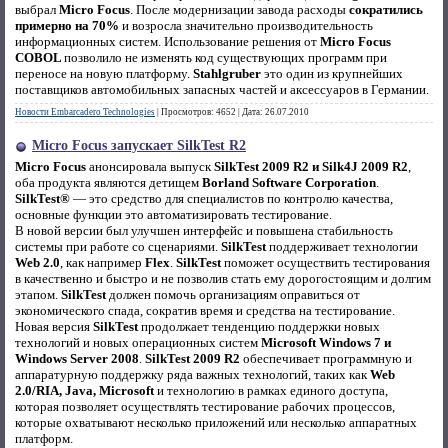
выбрал
Micro Focus
. После модернизации завода расходы
сократились
примерно на 70%
и возросла значительно производительность
информационных систем. Использование решения от
Micro Focus
COBOL
позволило не изменять код существующих программ при
переносе на новую платформу.
Stahlgruber
это один из крупнейших
поставщиков автомобильных запасных частей и аксессуаров в Германии.
Новости Embarcadero Technologies
|
Просмотров:
4652
|
Дата:
26.07.2010
Micro Focus запускает SilkTest R2
Micro Focus
анонсировала выпуск
SilkTest 2009 R2 и Silk4J 2009 R2
,
оба продукта являются детищем
Borland Software Corporation
.
SilkTest®
— это средство для специалистов по контролю качества,
основные функции это автоматизировать тестирование.
В новой версии был улучшен интерфейс и повышена стабильность
системы при работе со сценариями.
SilkTest
поддерживает технологии
Web 2.0
, как например
Flex
.
SilkTest
поможет осуществить тестирования
в качественно и быстро и не позволив стать ему дорогостоящим и долгим
этапом.
SilkTest
должен помочь организациям оправиться от
экономического спада, сократив время и средства на тестирование.
Новая версия
SilkTest
продолжает тенденцию поддержки новых
технологий и новых операционных систем
Microsoft Windows 7 и
Windows Server 2008
.
SilkTest 2009 R2
обеспечивает программную и
аппаратурную поддержку ряда важных технологий, таких как
Web
2.0/RIA, Java, Microsoft
и технологию в рамках единого доступа,
которая позволяет осуществлять тестирование рабочих процессов,
которые охватывают несколько приложений или несколько аппаратных
платформ.