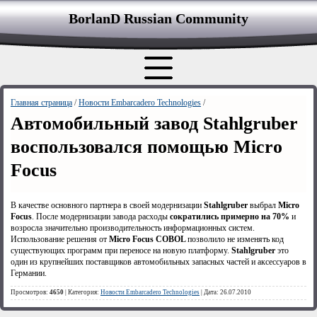
BorlanD Russian Сommunity
Главная страница
/
Новости Embarcadero Technologies
/
Автомобильный завод Stahlgruber
воспользовался помощью Micro
Focus
В качестве основного партнера в своей модернизации
Stahlgruber
выбрал
Micro
Focus
. После модернизации завода расходы
сократились примерно на 70%
и
возросла значительно производительность информационных систем.
Использование решения от
Micro Focus COBOL
позволило не изменять код
существующих программ при переносе на новую платформу.
Stahlgruber
это
один из крупнейших поставщиков автомобильных запасных частей и аксессуаров в
Германии.
Просмотров:
4650
| Категория:
Новости Embarcadero Technologies
| Дата: 26.07.2010