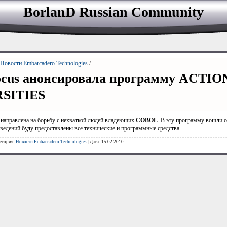
BorlanD Russian Сommunity
Новости Embarcadero Technologies
/
ocus анонсировала программу ACTI
SITIES
направлена на борьбу с нехваткой людей владеющих
COBOL
. В эту программу вошли 
ведений буду предоставлены все технические и программные средства.
тегория:
Новости Embarcadero Technologies
| Дата: 15.02.2010