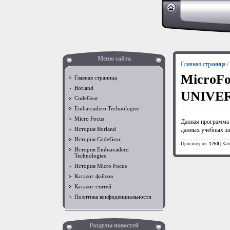
Меню сайта
Главная страница
/
MicroF
Главная страница
Borland
UNIVER
CodeGear
Embarcadero Technologies
Micro Focus
Данная программа 
История Borland
данных учебных за
История CodeGear
Просмотров:
1260
| Ка
История Embarcadero
Technologies
История Micro Focus
Каталог файлов
Каталог статей
Политика конфиденциальности
Разделы новостей