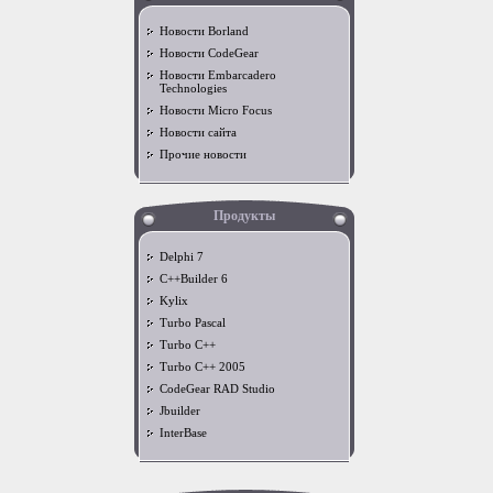
Новости Borland
Новости CodeGear
Новости Embarcadero
Technologies
Новости Micro Focus
Новости сайта
Прочие новости
Продукты
Delphi 7
C++Builder 6
Kylix
Turbo Pascal
Turbo C++
Turbo C++ 2005
CodeGear RAD Studio
Jbuilder
InterBase