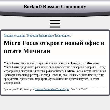
BorlanD Russian Сommunity
Главная страница
/
Новости Embarcadero Technologies
/
Micro Focus откроет новый офис в
штате Мичиган
Micro Focus
объявила об открытии нового офиса
в г. Трой, штат Мичиган
.
Micro Focus
продолжает расширять свое присутствие в северной Америки. В ходе
мероприятия выступят ключевые руководителей в
Micro Focus
, в том числе: Nick
Брей (финансовый директор); Ричард Новак и Джон Уильямс (вице-президент по
продуктам). Кроме того, мэр Трои, Луиза Шиллинг, будет выступать на этом
мероприятии.
Просмотров:
2236
| Категория:
Новости Embarcadero Technologies
| Дата: 21.07.2010