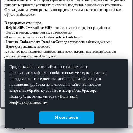
Embarcadero
в области проектирования и эксплуатации приложений баз данных,
приведены примеры успешных внедрений продуктов в российских компаниях.
С докладами на семинаре выступят представители московского и европейских
офисов Embarcadero.
В программе семинара:
-
Delphi 2009, C++Builder 2009
– новое поколение средств разработки
-Обзор и демонстрация новых возможностей
-Планы развития линейки
Embarcadero CodeGear
-Решения
Embarcadero DatabaseGear
для управления базами данных
-Примеры успешных проектов
К участию приглашаются разработчики, архитекторы, администраторы баз
данных, руководители ИТ-отделов.
Продолжительность семинара: 10.00 – 15.00
Место проведения: г.Москва, отель «Холидэй Инн Лесная» (м.Белорусская, улица
Продолжая просмотр сайта, вы соглашаетесь с
Лесная, д.15)
использованием файлов cookie и иных методов, средств и
Участие в семинаре – бесплатное.
инструментов интернет-статистики, применяемых для
Предварительная регистрация является обязательной. Для регистрации просим
повышения удобства использования сайта. Вы можете
Вас заполнить форму, расположенную по адресу:
http://www.codegear-
events.eu/ru/seminar24sep.html
запретить обработку cookies в настройках браузера.
Пожалуйста, ознакомьтесь с
«Политикой
Просмотров:
1095
| Категория:
Новости CodeGear
| Дата: 12.09.2008
конфиденциальности»
Я согласен
© 2008 - 2026