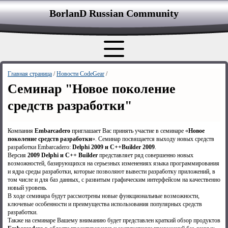
BorlanD Russian Сommunity
Главная страница
/
Новости CodeGear
/
Семинар "Новое поколение
средств разработки"
Компания
Embarcadero
приглашает Вас принять участие в семинаре «
Новое
поколение средств разработки
». Семинар посвящается выходу новых средств
разработки Embarcadero:
Delphi 2009 и C++Builder 2009
.
Версия
2009 Delphi и C++ Builder
представляет ряд совершенно новых
возможностей, базирующихся на серьезных изменениях языка программирования
и ядра среды разработки, которые позволяют вывести разработку приложений, в
том числе и для баз данных, с развитым графическим интерфейсом на качественно
новый уровень.
В ходе семинара будут рассмотрены новые функциональные возможности,
ключевые особенности и преимущества использования популярных средств
разработки.
Также на семинаре Вашему вниманию будет представлен краткий обзор продуктов