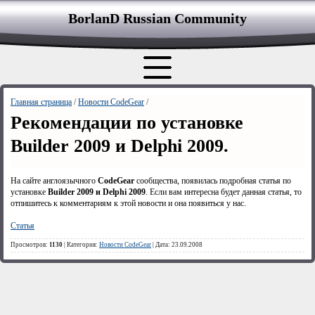
BorlanD Russian Сommunity
Главная страница
/
Новости CodeGear
/
Рекомендации по установке
Builder 2009 и Delphi 2009.
На сайте англоязычного
CodeGear
сообщества, появилась подробная статья по
установке
Builder
2009 и
Delphi
2009
. Если вам интересна будет данная статья, то
отпишитесь к комментариям к этой новости и она появиться у нас.
Статья
Просмотров:
1130
| Категория:
Новости CodeGear
| Дата: 23.09.2008