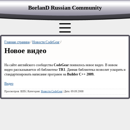
BorlanD Russian Сommunity
Главная страница
/
Новости CodeGear
/
Новое видео
На сайте английского сообщества
CodeGear
появилось новое видео. В новом
видео рассказывается об библиотеке
TR
1
. Данная библиотека позволит ускорить и
стандартизировать написание программ на
Builder
C
++ 2009.
Видео
Просмотров:
1135
| Категория:
Новости CodeGear
| Дата: 09.09.2008