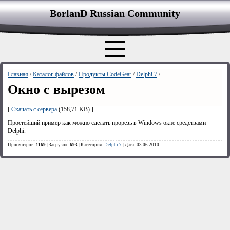
BorlanD Russian Сommunity
Главная
/
Каталог файлов
/
Продукты CodeGear
/
Delphi 7
/
Окно с вырезом
[
Скачать с сервера
(158,71 KB) ]
Простейший пример как можно сделать прорезь в Windows окне средствами
Delphi.
Просмотров:
1169
| Загрузок:
693
| Категория:
Delphi 7
| Дата: 03.06.2010