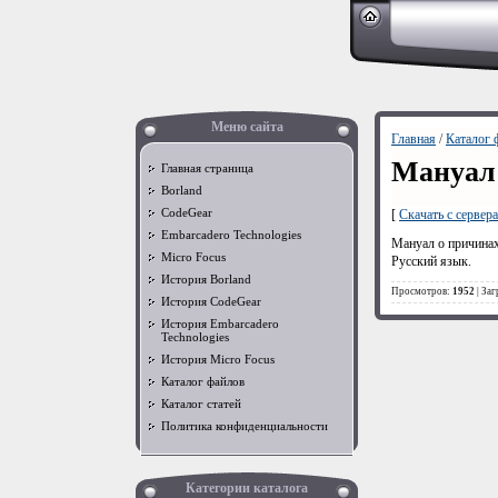
Меню сайта
Главная
/
Каталог 
Мануал 
Главная страница
Borland
CodeGear
[
Скачать с сервера
Embarcadero Technologies
Мануал о причина
Micro Focus
Русский язык.
История Borland
Просмотров:
1952
| За
История CodeGear
История Embarcadero
Technologies
История Micro Focus
Каталог файлов
Каталог статей
Политика конфиденциальности
Категории каталога