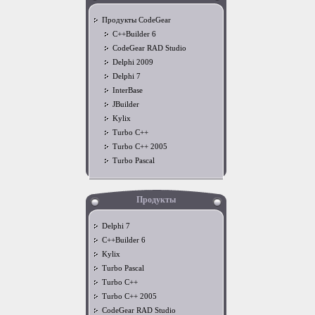
Продукты CodeGear
C++Builder 6
CodeGear RAD Studio
Delphi 2009
Delphi 7
InterBase
JBuilder
Kylix
Turbo C++
Turbo C++ 2005
Turbo Pascal
Продукты
Delphi 7
C++Builder 6
Kylix
Turbo Pascal
Turbo C++
Turbo C++ 2005
CodeGear RAD Studio