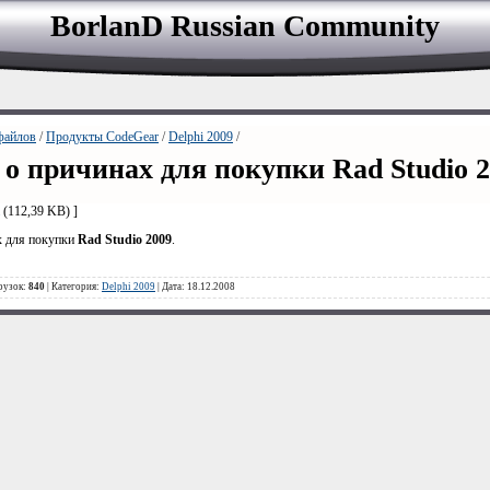
BorlanD Russian Сommunity
файлов
/
Продукты CodeGear
/
Delphi 2009
/
о причинах для покупки Rad Studio 
(112,39 KB) ]
х для покупки
Rad
Studio
2009
.
грузок:
840
| Категория:
Delphi 2009
| Дата: 18.12.2008