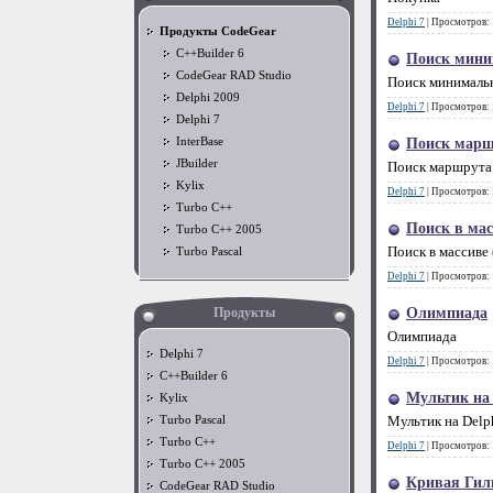
Delphi 7
|
Просмотров:
Продукты CodeGear
C++Builder 6
Поиск мини
CodeGear RAD Studio
Поиск минималь
Delphi 2009
Delphi 7
|
Просмотров:
Delphi 7
InterBase
Поиск марш
JBuilder
Поиск маршрута
Kylix
Delphi 7
|
Просмотров:
Turbo C++
Поиск в мас
Turbo C++ 2005
Поиск в массиве
Turbo Pascal
Delphi 7
|
Просмотров:
Продукты
Олимпиада
Олимпиада
Delphi 7
Delphi 7
|
Просмотров:
C++Builder 6
Мультик на 
Kylix
Turbo Pascal
Мультик на Delp
Turbo C++
Delphi 7
|
Просмотров:
Turbo C++ 2005
Кривая Гил
CodeGear RAD Studio