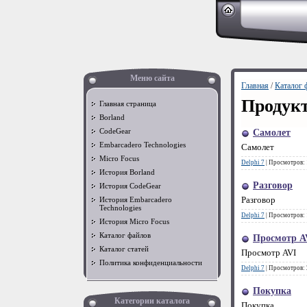
Меню сайта
Главная
/
Каталог 
Продукт
Главная страница
Borland
CodeGear
Самолет
Embarcadero Technologies
Самолет
Micro Focus
Delphi 7
|
Просмотров:
История Borland
Разговор
История CodeGear
Разговор
История Embarcadero
Technologies
Delphi 7
|
Просмотров:
История Micro Focus
Каталог файлов
Просмотр A
Каталог статей
Просмотр AVI
Политика конфиденциальности
Delphi 7
|
Просмотров:
Покупка
Категории каталога
Покупка