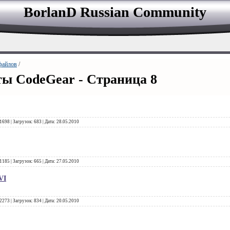
BorlanD Russian Сommunity
файлов
/
ы CodeGear - Страница 8
1698
|
Загрузок:
683
|
Дата:
28.05.2010
1185
|
Загрузок:
665
|
Дата:
27.05.2010
VI
2273
|
Загрузок:
834
|
Дата:
20.05.2010